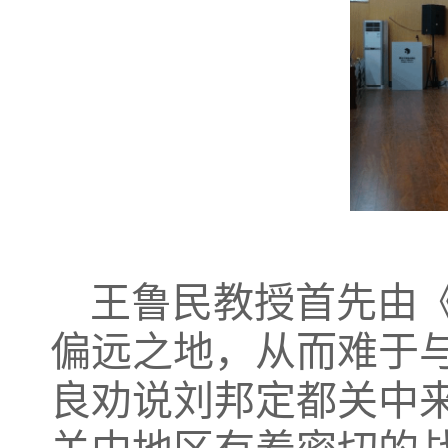
王鲁民教授首先由
偏远之地，从而难于
良劝说刘邦定都关中