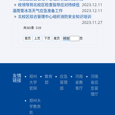
校领导到北校区检查指导应对持续低
2023.12.11
温雨雪冰冻天气应急准备工作
2023.12.11
北校区综合管理中心组织消防安全知识培训
2023.11.27
共365条 5/19
首页
上页
下页
尾页
页
友情
郑州
教育
应急
河南
河南
链接
大学
部
管理
省教
省应
官网
部
育厅
急管
理厅
郑州大
学教务
处