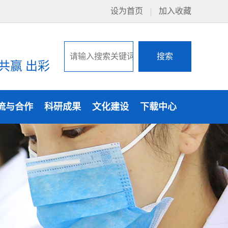
设为首页
加入收藏
：
 共赢 出彩
流与合作
科研成果
文化建设
下载中心
学术报告
发表文章
国重电子博物馆
学术会议
发明专利
国重电子月报
开放课题
承担项目
国重文化走廊