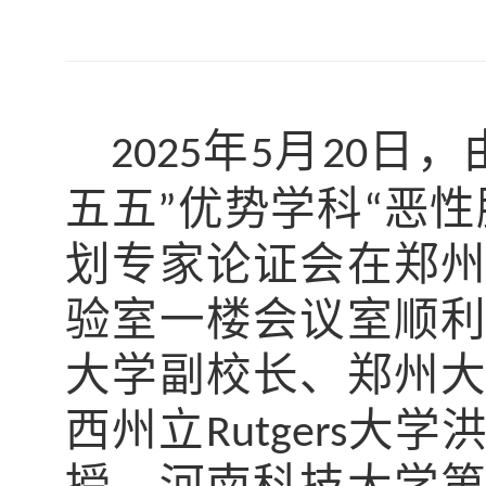
年
月
日，
2025
5
20
五五
优势学科
恶性
”
“
划专家论证会在郑
验室一楼会议室顺
大学副校长、郑州
西州立
大学
Rutgers