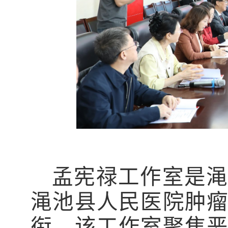
孟宪禄工作室是渑
渑池县人民医院肿
衔。该工作室聚焦