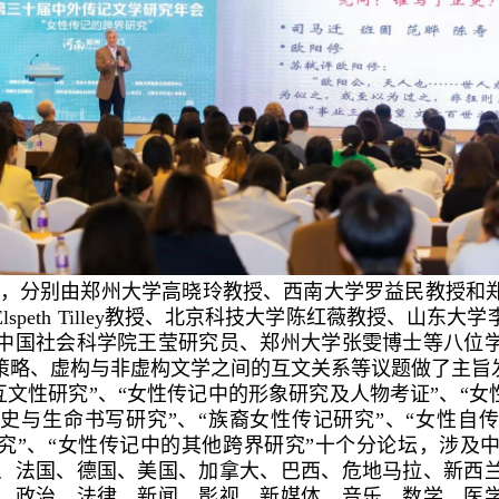
，分别由郑州大学高晓玲教授、西南大学罗益民教授和
speth Tilley教授、北京科技大学陈红薇教授、山东
中国社会科学院王莹研究员、郑州大学张雯博士等八位
策略、虚构与非虚构文学之间的互文关系等议题做了主旨
文性研究”、“女性传记中的形象研究及人物考证”、“女
史与生命书写研究”、“族裔女性传记研究”、“女性自
研究”、“女性传记中的其他跨界研究”十个分论坛，涉及
、法国、德国、美国、加拿大、巴西、危地马拉、新西
、政治、法律、新闻、影视、新媒体、音乐、数学、医