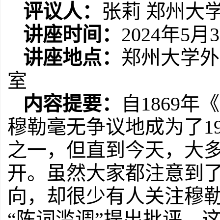
评议人：
张莉
郑州大
讲座时间：
2024
年
5
月
3
讲座地点：
郑州大学外
室
内容提要：
自
1869
年《
穆勒毫无争议地成为了
1
之一，但直到今天，大
开。虽然大家都注意到
向，却很少有人关注穆
“陈词滥调”提出批评。