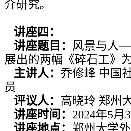
介研究。
讲座四：
讲座题目：
风景与人—
展出的两幅《碎石工》
主讲人：
乔修峰
中国
员
评议人：
高晓玲
郑州
讲座时间：
2024
年
5
月
3
讲座地点：
郑州大学外