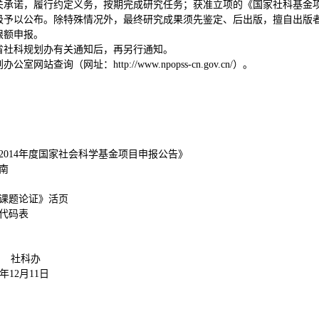
关承诺，履行约定义务，按期完成研究任务；获准立项的《国家社科基金
级予以公布。除特殊情况外，最终研究成果须先鉴定、后出版，擅自出版
限额申报。
省社科规划办有关通知后，再另行通知。
划办公室网站查询（网址：
http://www.npopss-cn.gov.cn/
）。
2014年度国家社会科学基金项目申报公告》
南
《课题论证》活页
据代码表
办
11日