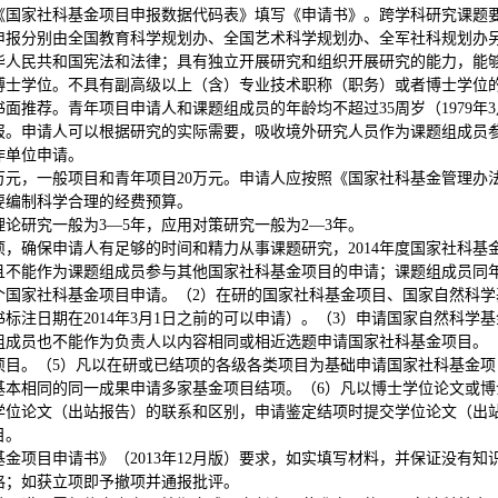
《国家社科基金项目申报数据代码表》填写《申请书》。跨学科研究课题要
申报分别由全国教育科学规划办、全国艺术科学规划办、全军社科规划办
华人民共和国宪法和法律；具有独立开展研究和组织开展研究的能力，能
博士学位。不具有副高级以上（含）专业技术职称（职务）或者博士学位
面推荐。青年项目申请人和课题组成员的年龄均不超过35周岁（1979年
报。申请人可以根据研究的实际需要，吸收境外研究人员作为课题组成员
作单位申请。
万元，一般项目和青年项目20万元。申请人应按照《国家社科基金管理办法
要编制科学合理的经费预算。
论研究一般为3—5年，应用对策研究一般为2—3年。
，确保申请人有足够的时间和精力从事课题研究，2014年度国家社科基
且不能作为课题组成员参与其他国家社科基金项目的申请；课题组成员同
个国家社科基金项目申请。（2）在研的国家社科基金项目、国家自然科学
标注日期在2014年3月1日之前的可以申请）。（3）申请国家自然科学
组成员也不能作为负责人以内容相同或相近选题申请国家社科基金项目。（
项目。（5）凡以在研或已结项的各级各类项目为基础申请国家社科基金项
基本相同的同一成果申请多家基金项目结项。（6）凡以博士学位论文或博
学位论文（出站报告）的联系和区别，申请鉴定结项时提交学位论文（出站
目。
金项目申请书》（2013年12月版）要求，如实填写材料，并保证没有
格；如获立项即予撤项并通报批评。