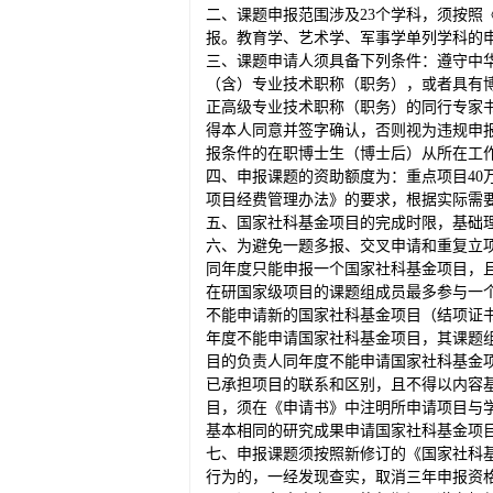
二、课题申报范围涉及23个学科，须按照
报。教育学、艺术学、军事学单列学科的
三、课题申请人须具备下列条件：遵守中
（含）专业技术职称（职务），或者具有
正高级专业技术职称（职务）的同行专家书
得本人同意并签字确认，否则视为违规申
报条件的在职博士生（博士后）从所在工
四、申报课题的资助额度为：重点项目40
项目经费管理办法》的要求，根据实际需
五、国家社科基金项目的完成时限，基础理
六、为避免一题多报、交叉申请和重复立项
同年度只能申报一个国家社科基金项目，
在研国家级项目的课题组成员最多参与一
不能申请新的国家社科基金项目（结项证书
年度不能申请国家社科基金项目，其课题
目的负责人同年度不能申请国家社科基金
已承担项目的联系和区别，且不得以内容
目，须在《申请书》中注明所申请项目与
基本相同的研究成果申请国家社科基金项
七、申报课题须按照新修订的《国家社科基
行为的，一经发现查实，取消三年申报资