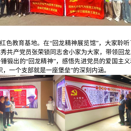
红色教育基地。在
“
回龙精神展览馆
”
，大家聆听
优秀共产党员张荣锁同志舍小家为大家，带领回龙
一锤锻出的
“
回龙精神
”
，感悟先进党员的爱国主义
帜，一个支部就是一座堡垒
”
的深刻内涵。