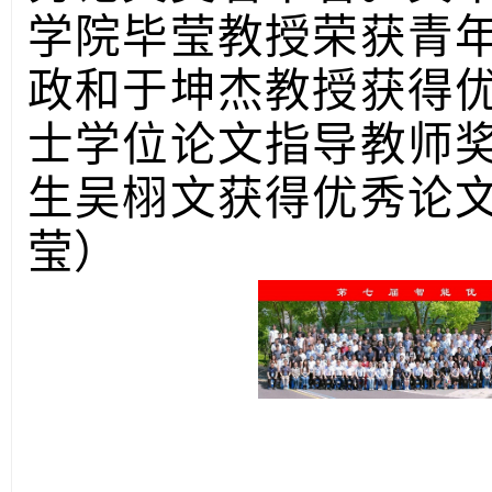
学院毕莹教授荣获青
政和于坤杰教授获得
士学位论文指导教师
生吴栩文获得优秀论
莹）