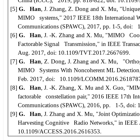
China (ICCC)
, 2019, pp. 818-822, doi: 10.110
[5]
G. Han
, J. Zhang, Z. Dong and X. Mu, "Uniquel
MIMO systems,"
2017 IEEE 18th International 
Communications (SPAWC),
2017, pp. 1-5, doi:
[6]
G. Han
, J. -K. Zhang and X. Mu, "MIMO Coop
Factorable Signal Transmission," in
IEEE Transac
Aug. 2017, doi: 10.1109/TVT.2017.2667699.
[7]
G. Han
, Z. Dong, J. Zhang and X. Mu, "Ortho
MIMO Systems With Noncoherent ML Detection,
Feb. 2017, doi: 10.1109/LCOMM.2016.261878
[8]
G. Han
, J. -K. Zhang, X. Mu and X. Guo, "MIM
factorable constellation pair,"
2016 IEEE 17th Int
Communications (SPAWC)
, 2016, pp. 1-5, doi
[9]
G. Han
, J. Zhang and X. Mu, "Joint Optimizat
Harvesting Cognitive Radio Networks," in
IEEE 
10.1109/ACCESS.2016.2616353.