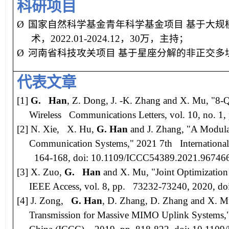
科研项目
Ø
国家自然科学基金青年科学基金项目
基于大规
术，
2022.01-2024.12
，
30
万，主持；
Ø
河南省科技攻关项目
基于星座分解的非正交多
代表文章
[1]
G. Han
, Z. Dong, J. -K. Zhang and X. Mu, "8
Wireless Communications Letters
, vol. 10, no. 
[2]
N. Xie, X. Hu,
G. Han
and J. Zhang, "A Modulat
Communication Systems,"
2021 7th Internationa
164-168, doi: 10.1109/ICCC54389.2021.96746
[3]
X. Zuo,
G. Han
and X. Mu, "Joint Optimization 
IEEE Access
, vol. 8, pp. 73232-73240, 2020, 
[4]
J. Zong,
G. Han
, D. Zhang, D. Zhang and X. 
Transmission for Massive MIMO Uplink Systems,