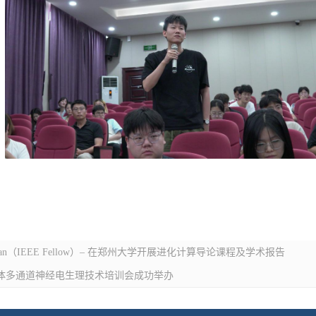
m Suganthan（IEEE Fellow）– 在郑州大学开展进化计算导论课程及学术报告
systems 在体多通道神经电生理技术培训会成功举办