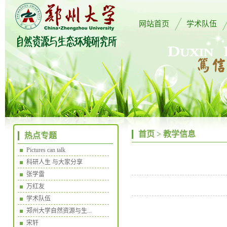
网站首页
学术队伍
首页
>
教学信息
热点专题
Pictures can talk
科研人生 与大家分享
张学雷
万红友
学术队伍
郑州大学自然资源与生...
宋轩