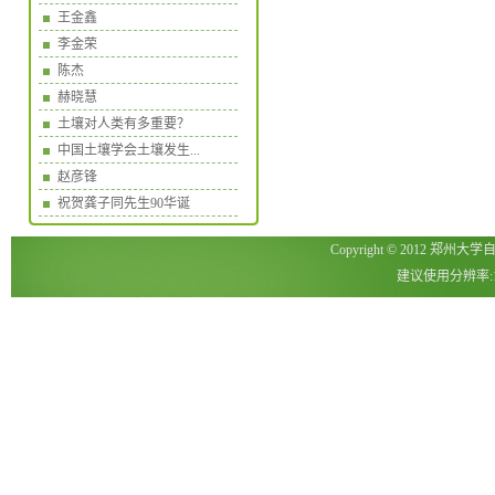
王金鑫
李金荣
陈杰
赫晓慧
土壤对人类有多重要？
中国土壤学会土壤发生...
赵彦锋
祝贺龚子同先生90华诞
Copyright © 2012 郑州
建议使用分辨率:1