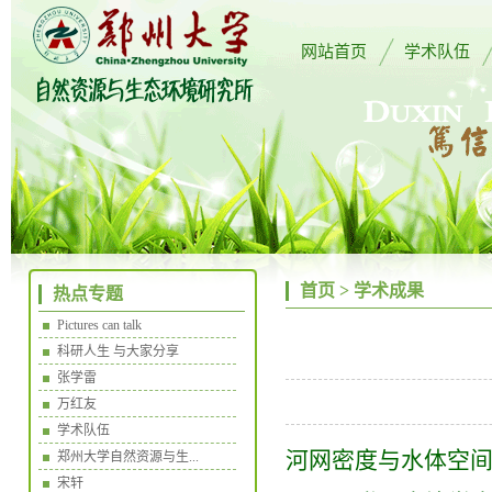
网站首页
学术队伍
首页
>
学术成果
热点专题
Pictures can talk
科研人生 与大家分享
张学雷
万红友
学术队伍
河网密度与水体空
郑州大学自然资源与生...
宋轩