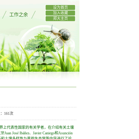
设为首页
加入收藏
工作之余
郑大主页
量：
161
次
界上代表性国家
的
有关学者，在介绍有关土壤
ňez、Javier Caniego和Asunción
分析和土壤多样性与景观生态学等内容进行了论