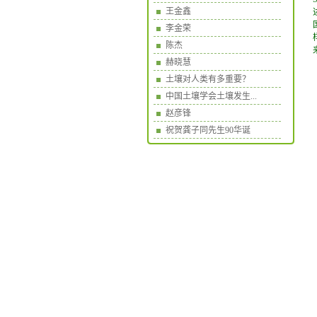
王金鑫
李金荣
陈杰
赫晓慧
土壤对人类有多重要？
中国土壤学会土壤发生...
赵彦锋
祝贺龚子同先生90华诞