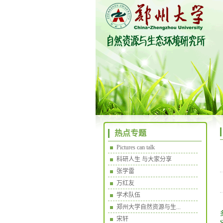
热点专题
Pictures can talk
科研人生 与大家分享
张学雷
万红友
学术队伍
郑州大学自然资源与生...
宋轩