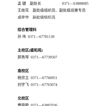
孟
键
副处长
0371—63888085
王桂花 副处级组织员、副处级巡察专员
成举华
副处级组织员
综合管理科
孙
伟 0371—67781130
主校区(盛和苑)
郭秀琴 0371—67739507
南校区
杨宗立
0371—67766951
刘宇飞 0371—67763074
北校区
曹晓歌
0371—63887036