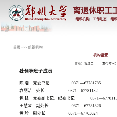
离退休职工
组织机构
工作动态
组
|
|
首页
->>
组织机构
机构设置
作者：管理员
发布时间：20
处领导班子成员
陈
浩 党委书记
0371
—
67781785
袁丽洁 处长 0371—67781132
党
锋 党委副书记、
纪委书记 0371—6778113
王慧琴 副处长 0371—67781826
黄
玲 副处长 0371—67763024