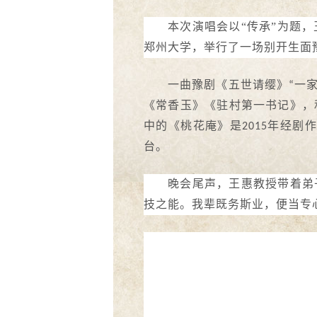
本次演唱会以
“传承”为题
郑州大学，举行了一场别开生面
一曲豫剧《五世请缨》
一
“
《常香玉》《驻村第一书记》，
中的《桃花庵》是
年经剧作
2015
台。
晚会尾声，王惠教授带着弟
技之能。我辈既务斯业，便当专