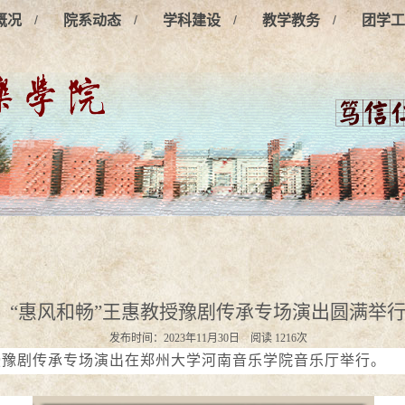
/
/
/
/
概况
院系动态
学科建设
教学教务
团学工
“惠风和畅”王惠教授豫剧传承专场演出圆满举
发布时间：2023年11月30日 阅读
1216
次
授豫剧传承专场演出在郑州大学河南音乐学院音乐厅举行。