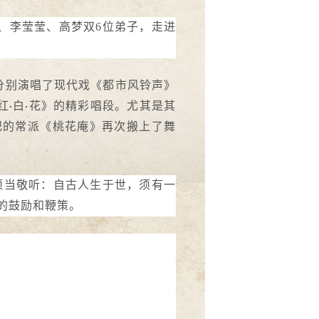
、李莹莹、高梦双6位弟子，走进
分别演唱了现代戏《都市风铃声》
红
白
花》的精彩唱段。尤其是其
·
·
纪的常派《桃花庵》再次搬上了舞
须当敬听：自古人生于世，须有一
的鼓励和鞭策。