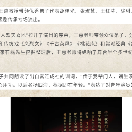
，王惠教授带领优秀弟子代表胡曙光、张淑慧、王红芬、徐琳
豫剧传承专场演出。
家人欢天喜地
拉开了演出的序幕，王惠老师带领众位弟子，
”
和传统戏《义烈女》《千古英风》《桃花庵》和常派经典《
家石磊先生挖掘整理后，王惠老师将绝响了舞台半个多世
子共同朗读了出自富连成社的训词，
“传于我辈门人，诸生
心用功。以后名扬四海，根据即在年轻。”表达了对青年演员