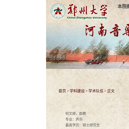
本院
首页
>
学科建设
>
学术队伍
> 正文
何文婷，助教
专业：声乐
最高学历：硕士研究生