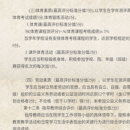
(
三)
体育素质(最高评分标准分值7分),以学生在学年测
体育考试成绩5分,体育锻炼活动2分。
1.
体育课(
最高评价标准分值5分)
M(
体育课程测评分)=A(
体育课程考核成绩)x 5%
当学年学校没有安排体育考核课程的学生，达到学校规定的
0分。
2.
课外体育活动（最高评分标准分值2
分）
学生应当积极锻炼身体，积极参加学校、院、年级（班级）
赛获得名次的每次加1分。
（四）劳动素质（最高评价标准分值2
分），以学生在测评周
学生应当树立热爱劳动的思想，应当具有自立、自强、自
级）组织的公益义务劳动或者公益活动时间达到12
个学时（含12
到合格者2分；不合格（低于12学时）得1分；未参加公益义务劳
第十二条 指导教师综合评价（最高评价标准分值2
分）
指导教师应当在院学生工作领导小组的具体领导下，按
照
本
教育教学活动和日常学习生活中表现出的关键行为进行综合评价
测评成绩。