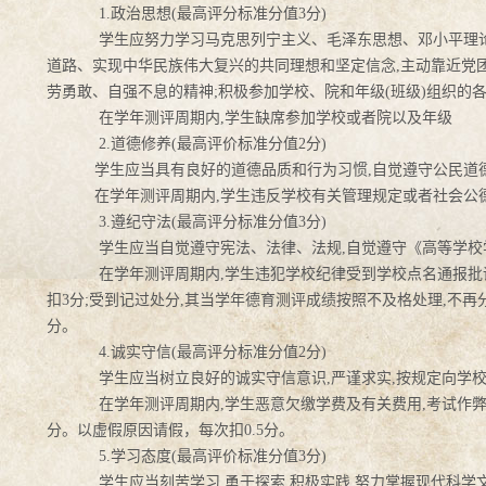
1.
政治思想(
最高评分标准分值3分)
学生应努力学习马克思列宁主义、毛泽东思想、邓小平理论
道路、实现中华民族伟大复兴的共同理想和坚定信念,主动靠近党
劳勇敢、自强不息的精神;积极参加学校、院和年级(班级)组织的
在学年测评周期内,
学生缺席参加学校或者院以及年级 (班
2.
道德修养(
最高评价标准分值2分)
学生应当具有良好的道德品质和行为习惯,
自觉遵守公民道德
在学年测评周期内,
学生违反学校有关管理规定或者社会公德,
3.
遵纪守法(
最高评分标准分值3分)
学生应当自觉遵守宪法、法律、法规,
自觉遵守《高等学校
在学年测评周期内,
学生违犯学校纪律受到学校点名通报批评,
扣3分;受到记过处分,其当学年德育测评成绩按照不及格处理,不再分
分。
4.
诚实守信(
最高评分标准分值2分)
学生应当树立良好的诚实守信意识,
严谨求实,按规定向学
在学年测评周期内,
学生恶意欠缴学费及有关费用,考试作弊
分。以虚假原因请假，每次扣0.5分。
5.
学习态度(
最高评价标准分值3分)
学生应当刻苦学习,
勇于探索,积极实践,努力掌握现代科学