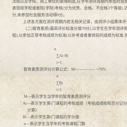
法规以及学校、用工单位的管理制度,在学年测评周期内参加社会服务
表现经学校或者院(学院)考核(分为优秀、合格、不合格3个等级),达
分,未参加社会服务活动得0分。
上述各方面在测评周期内若无相关记录，由测评小组集体评
(
二)
智育素质(最高评价标准分值70分),以学生在学年测
程),以参加正常考核成绩为标准(以补考或者重修前的成绩为标准,
n
∑Ai
·Bi
i=1
智育素质测评分计算公式：M=-------------
×70%
n
∑Bi
i=1
M—
表示学生当学年的智育素质测评分
Ai—
表示学生第i
门课程的考核成绩（考核成绩按照百分记
计算）
Bi—
表示学生第i
门课程的学分值
n—
表示学生当学年的考核课程门数