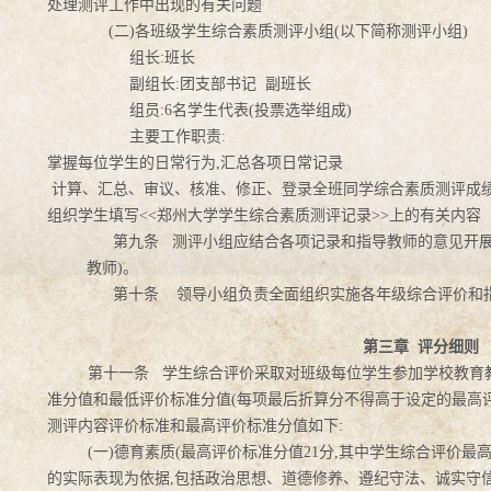
处理测评工作中出现的有关问题
(
二)
各班级学生综合素质测评小组(以下简称测评小组)
组长:
班长
副组长:
团支部书记 副班长
组员:6
名学生代表(投票选举组成)
主要工作职责:
掌握每位学生的日常行为,
汇总各项日常记录
计算、汇总、审议、核准、修正、登录全班同学综合素质测评成
组织学生填写<<
郑州大学学生综合素质测评记录>>上的有关内容
第九条 测评小组应结合各项记录和指导教师的意见开
教师)。
第十条 领导小组负责全面组织实施各年级综合评价和指
第三章 评分细则
第十一条 学生综合评价采取对班级每位学生参加学校教育
准分值和最低评价标准分值(每项最后折算分不得高于设定的最高评
测评内容评价标准和最高评价标准分值如下:
(
一)
德育素质(最高评价标准分值21分,其中学生综合评价最
的实际表现为依据,包括政治思想、道德修养、遵纪守法、诚实守