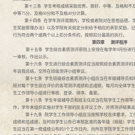
第十三条 学生考核成绩采取优秀、良好、中等、及格和不
中等75分、及格60分和不及格40分计算。
第十四条 在学年测评周期内，学校或者院对在思想品德、
生奖励管理办法》以及学院有关规定分别给予相应的表彰奖励，
行为符合两个或两个以上扣分条件的，按照扣分最高的执行。
第四章
测评程序
第十五条 学生综合素质测评原则上安排在每学年9
月份进
一审核，作出公示。
第十六条 学生进行综合素质测评应当按照综合素质测评的
年自我总结，交所在班级测评小组审议。
第十七条 学生班级综合素质测评小组应当在年级辅导员和
班对每个学生综合评价的各项测评成绩和总成绩，每月向全体学
生工作领导小组进行审核、登录、排序、备案。
第十八条 学生年级辅导员和班主任应当在院学生工作领导
作，学年末组织实施对学生干部的民主评议工作，并将测评结果
第十九条 院学生工作领导小组应当按照学校总体要求、工
成绩和总成绩，及时向学生公布已审核批准的各年级（班级）学
生应当在第一榜成绩公布的3
个工作日内，向所在学院学生工作领