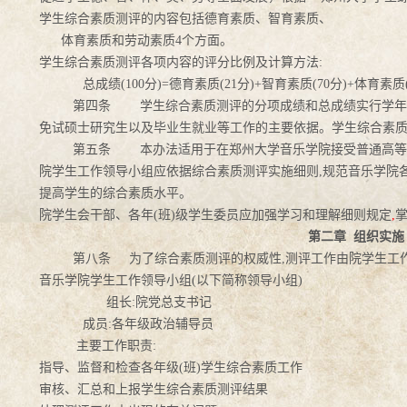
学生综合素质测评的内容包括德育素质、智育素质、
体育素质和劳动素质
4
个方面。
学生综合素质测评各项内容的评分比例及计算方法
:
总成绩
(100
分
)=
德育素质
(21
分
)+
智育素质
(70
分
)+
体育素质
第四条
学生综合素质测评的分项成绩和总成绩实行学
免试硕士研究生以及毕业生就业等工作的主要依据。学生综合素
第五条
本办法适用于在郑州大学音乐学院接受普通高
院学生工作领导小组应依据综合素质测评实施细则
,
规范音乐学院
提高学生的综合素质水平。
院学生会干部、各年
(
班
)
级学生委员应加强学习和理解细则规定
,
第二章
组织实施
第八条
为了综合素质测评的权威性,
测评工作由院学生工
音乐学院学生工作领导小组(
以下简称领导小组)
组长:
院党总支书记
成员:
各年级政治辅导员
主要工作职责:
指导、监督和检查各年级(
班)学生综合素质工作
审核、汇总和上报学生综合素质测评结果