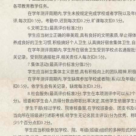
各项教育教学任务。
在学年测评周期内,
学生未按规定完成学校或者学院以及年级
评,每次扣0.5分。考勤中,迟到每次扣0.2分,旷课每次扣0.5分。
6.
文明卫生(
最高评价标准2分)
学生应当树立正确的审美观,
具有良好的文明素质,举止得体
养成良好的卫生习惯,积极搞好个人卫生,认真搞好宿舍集体卫生,
在学年测评周期内,
学生所在宿舍卫生受到学校点名通报批评
关记录，受到院通报批评,相关责任人每次扣0.5分。
7.
集体活动(
最高评价标准分值2分)
学生应当树立集体主义思想,
具有积极向上的团队精神,积
在学年测评周期内,
学生缺席参加学校或者院(系)以及年级(
扣0.5分。依学生会有关记录，缺席每次扣0.2分。
8.
社会服务(
最高评价标准2分;学生在本项测评中可以从2
分)。班委和学生会人员得分数由称职比率决定,其他学生依据学生
学生干部(
经过学校、院审核备案,在学校班委会、团支书及
当向所在班级进行述职考核,经学生无记名民主评议(分为优秀、称职、
少5个百分点扣0.2分。
学生应当积极参加学校、院、年级(
班级)组织的多种形式的