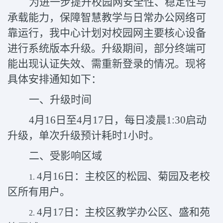
为进一步提升校园网安全性、稳定性与
承载能力，保障智慧教学与日常办公网络可
靠运行，我中心计划对校园网主要核心设备
进行系统版本升级。升级期间，部分终端可
能出现认证失效、需重新登录的情况。现将
具体安排通知如下：
一、升级时间
4
月
16
日至
4
月
17
日，每日凌晨
1:30
启动
升级，单次升级预计耗时
1
小时。
二、受影响区域
4
月
16
日
：主校区的松园、菊园及老校
1.
区所有用户。
4
月
17
日
：主校区教学办公区、盛和苑
2.