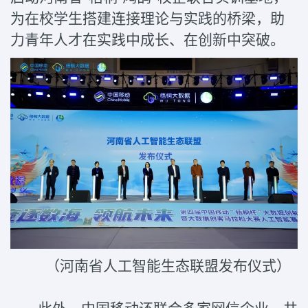
为在校学生搭建连接理论与实践的桥梁，助
力青年人才在实践中成长、在创新中突破。
（河南省人工智能生态联盟发布仪式）