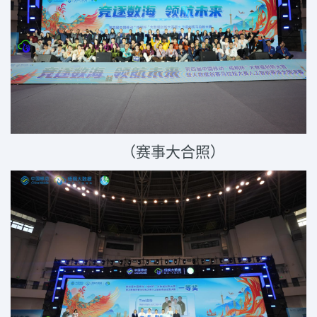
（赛事大合照）