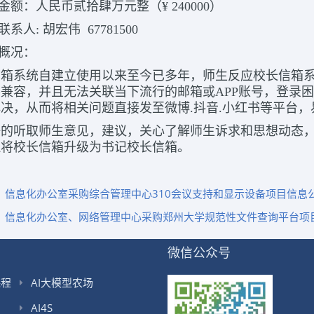
算金额：人民币贰拾肆万元整（¥ 240000）
联系人: 胡宏伟 67781500
目概况：
信箱系统自建立使用以来至今已多年，师生反应校长信箱
兼容，并且无法关联当下流行的邮箱或APP账号，登录
决，从而将相关问题直接发至微博.抖音.小红书等平台
好的听取师生意见，建议，关心了解师生诉求和思想动态
拟将校长信箱升级为书记校长信箱。
：
信息化办公室采购综合管理中心310会议支持和显示设备项目信息
：
信息化办公室、网络管理中心采购郑州大学规范性文件查询平台项
微信公众号
课程
AI大模型农场
AI4S