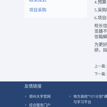
4.预
项目采购
5.采购
6.项
校长
览器不
信箱解
为更
研，
上一篇
下一篇
友情链接
郑州大学官网
地方高校“101计划”
与学习平台
综合服务门户