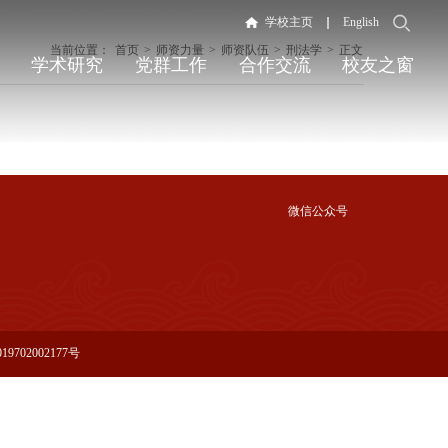
学校主页
English
当前位置：
首页
>
师资力量
>
师资队伍
>
刑法学
>
正文
学术研究
党群工作
合作交流
校友之窗
微信公众号
9702002177号