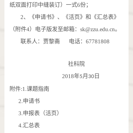
纸双面打印中缝装订）一式6份；
2
、
《申请书》、《活页》和《汇总表》
（附件
4）电子版发至邮箱：sk@zzu.edu.cn。
联系人：贾黎斋
电话：
67781808
社科院
2018
年
月
日
5
30
附件
:1.
课题指南
2.
申请书
3.
申报表（活页）
4.
汇总表