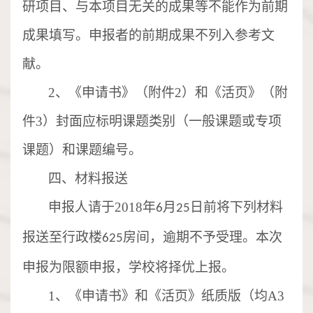
研项目、与本项目无关的
成果等不能作为前期
成果填写。申报者的前期成果不列入参考文
献。
2、《申请书》（附件2）和《活页》（附
件3）
封面应标明课题类别（一般课题或专项
课题）和课题编号
。
四、材料报送
申报人请于
2018
年
月
日前将下列材料
6
25
报送至行政楼
房间，逾期不予受理。本次
625
申报为限额申报，学校将择优上报。
1
、
《申请书》和《活页》纸质版（均
A3