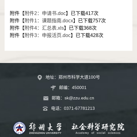
附件【
附件2：申请书.doc
】已下载
417
次
附件【
附件1：课题指南.docx
】已下载
757
次
附件【
附件4：汇总表.xls
】已下载
368
次
附件【
附件3：申报活页.doc
】已下载
428
次
地址：郑州市科学大道100号
邮编：450001
邮箱：
sk@zzu.edu.cn
电话：
0371-67781213