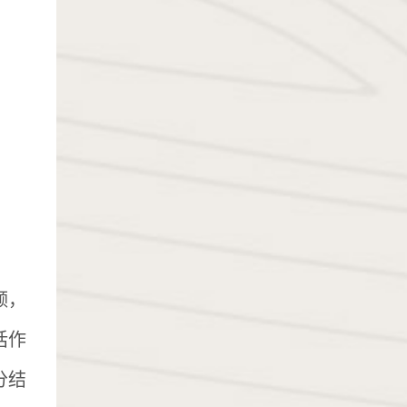
频，
话作
分结