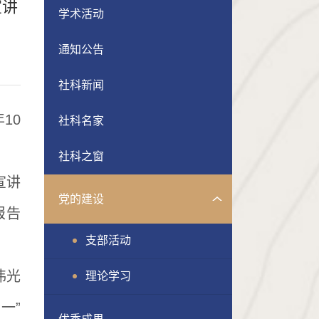
宣讲
学术活动
通知公告
社科新闻
年
10
社科名家
社科之窗
宣讲
党的建设
报告
支部活动
伟光
理论学习
一”