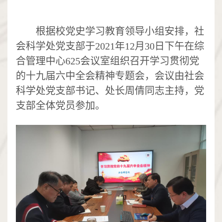
根据校党史学习教育领导小组安排，
社
会科学处党支部于
2021
年
12
月
30
日下午在综
合管理中心
625
会议室
组织召开学习贯彻党
的十九届六中全会精神专题会
，会议由社会
科学处党支部书记、处长周倩同志主持，党
支部全体党员参加。