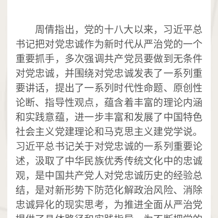
周倩指出，党的十八大以来，习近平总
书记把对党忠诚作为新时代从严治党的一个
重要抓手，多次强调共产党员要做到无条件
对党忠诚，并围绕对党忠诚发表了一系列重
要讲话，提出了一系列时代性命题、原创性
论断、指导性观点，蕴含着丰富的理论内涵
和实践意蕴，进一步丰富和发展了中国特色
社会主义党建理论和马克思主义建党学说。
习近平总书记关于对党忠诚的一系列重要论
述，汲取了中华民族优秀传统文化中的忠诚
观，是中国共产党人对党忠诚历史的经验总
结，是对新形势下防范化解政治风险、消除
忠诚异化的现实思考，为推进全面从严治党