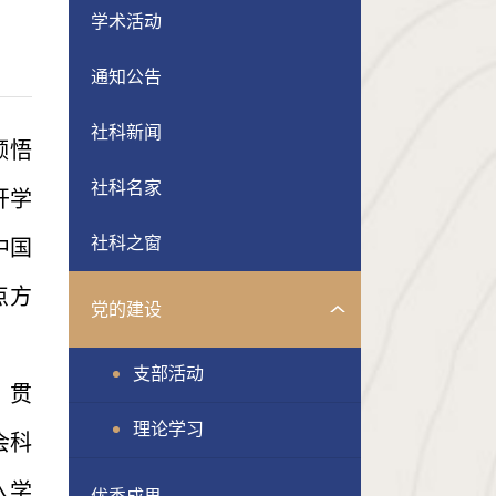
学术活动
通知公告
社科新闻
领悟
社科名家
开学
社科之窗
中国
点方
党的建设
支部活动
，贯
理论学习
会科
入学