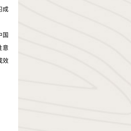
习成
中国
性意
成效