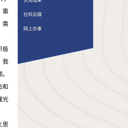
优秀成果
；需
社科云媒
；需
网上办事
积极
，我
领。
态和
理光
义思