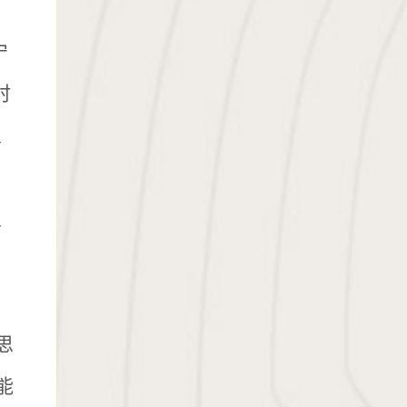
宁
时
、
、
，
思
能