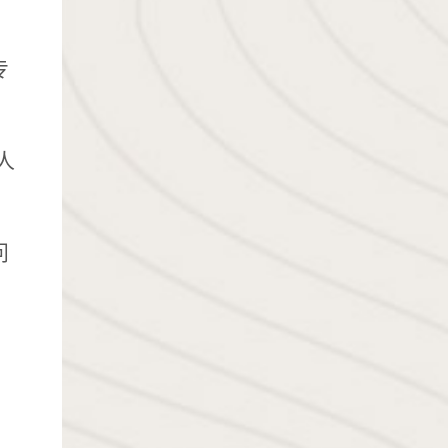
专
人
问