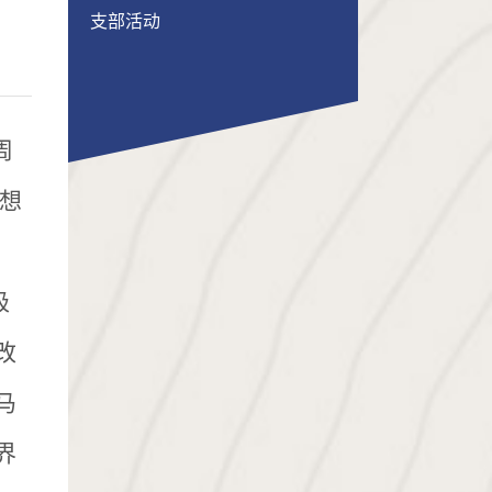
支部活动
周
想
极
改
马
界