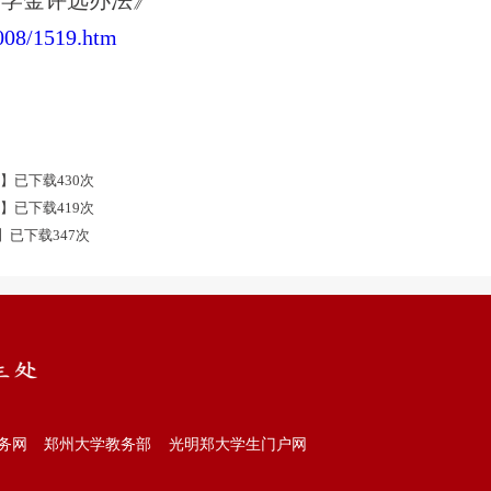
1008/1519.htm
s
】已下载
430
次
s
】已下载
419
次
】已下载
347
次
务网
郑州大学教务部
光明郑大学生门户网