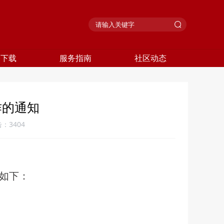
格下载
服务指南
社区动态
作的通知
击：
3404
知如下：