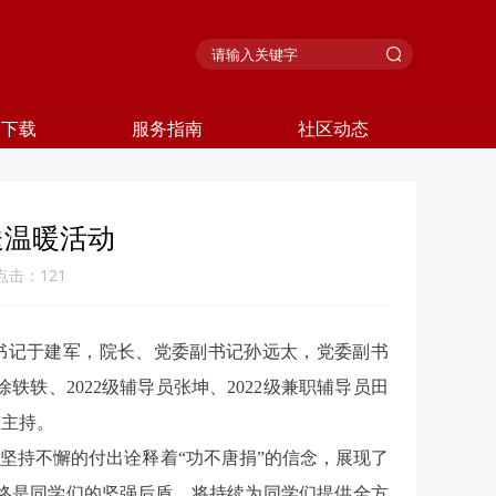
格下载
服务指南
社区动态
送温暖活动
点击：
121
委书记于建军，院长、党委副书记孙远太，党委副书
、2022级辅导员张坤、2022级兼职辅导员田
玮主持。
坚持不懈的付出诠释着“功不唐捐”的信念，展现了
终是同学们的坚强后盾，将持续为同学们提供全方