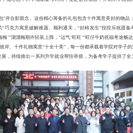
包”并合影留念。这份精心筹备的礼包包含十件寓意美好的物品
关”巧克力寓意破解难题、顺利通关，“好柿发生”捏捏乐祝愿备
‘梅梅’”溜溜梅期许轻装上阵，“运气‘旺旺’”旺仔牛奶祝福考途畅
想彼岸。十件礼物寓意“十全十美”，每一份都承载着学院对学子
发展，持续推出一系列升学就业帮扶举措，为备考学子提供了全