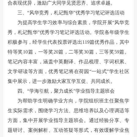
合表现优异，激励广大同学见贤思齐、追求卓越。
三、
“风华竞秀，札记甄华”
优秀
学习
笔记评选活动
为提高学生学习效率与综合素质，学院开展“风华竞
秀，札记甄华”优秀学习笔记评选活动。学院各年级学生
积极参与，经学生代表投票评选出119篇优秀作品，其中
特等奖10篇，一等奖20篇，二等奖30篇，三等奖59篇。
笔记内容丰富，涵盖中英翻译、作品梳理、字词积累、
文学研读等方面，优秀笔记将在荷园“一站式”学生社区
集中展示，进一步激励大家互学互促、共同成长。
四、
“学海引航，聚力成长”
学业指导主题班会
为帮助学生明确学业方向，学院组织班主任聚焦学
生实际需求，围绕学习方法、思维培养以及心理调适等
方面，集中开展学业指导主题班会。通过经验分享、专
题研讨、案例解析、互动答疑等形式，有效缓解学业焦