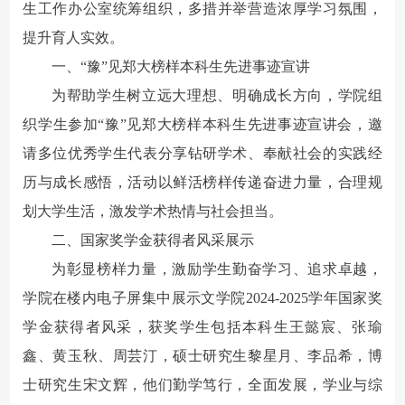
生工作办公室统筹组织，多措并举营造浓厚学习氛围，
提升育人实效。
一、
“豫”见郑大榜样
本科生先进事迹
宣讲
为帮助学生树立远大理想、明确成长方向，学院组
织学生参加“豫”见郑大榜样本科生先进事迹宣讲会，邀
请多位优秀学生代表分享钻研学术、奉献社会的实践经
历与成长感悟，活动以鲜活榜样传递奋进力量，合理规
划大学生活，激发学术热情与社会担当。
二、国家奖学金获得者风采展示
为彰显榜样力量，激励学生勤奋学习、追求卓越，
学院在楼内电子屏集中展示文学院2024-2025学年国家奖
学金获得者风采，获奖学生包括本科生王懿宸、张瑜
鑫、黄玉秋、周芸汀，硕士研究生黎星月、李品希，博
士研究生宋文辉，他们勤学笃行，全面发展，学业与综