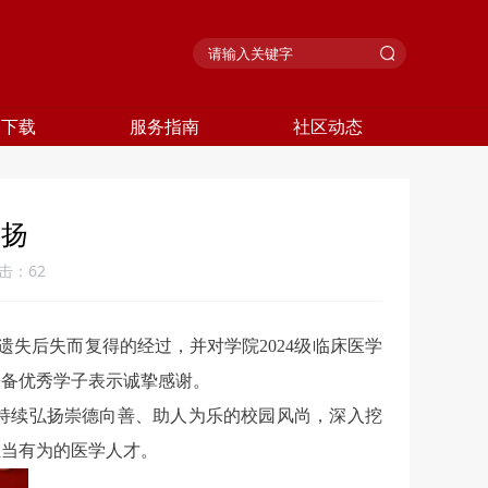
格下载
服务指南
社区动态
表扬
击：
62
失后失而复得的经过，并对学院2024级临床医学
兼备优秀学子表示诚挚感谢。
持续弘扬崇德向善、助人为乐的校园风尚，深入挖
担当有为的医学人才。