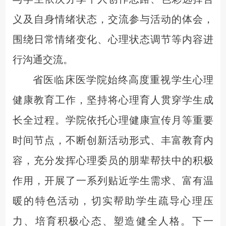
义及自身情绪状态，交流参与活动的体会，
围绕日常情绪变化、心理状态调节等内容进
行沟通交流。
省医临床医学院
始终
高度重视学生心理
健康教育
工作
，
坚持
将心理育人贯穿学生成
长全过程。学院依托心理健康宣传月等重要
时间
节点，
不断
创新活动形式、丰富
教育
内
容，充分发挥心理委员的朋辈帮扶
中的积极
作用，开展
了
一系列贴近学生需求、
富有
温
暖的特色活动，
切实
帮助学生疏导心理压
力、培育积极心态、塑造健全人格。
下一