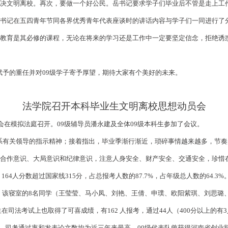
坚决文明离校。再次，要做一个好公民。岳书记要求学子们毕业后不管是走上工
书记在五四青年节同各界优秀青年代表座谈时的讲话内容与学子们一同进行了
洁教育是其必修的课程，无论在将来的学习还是工作中一定要坚定信念，拒绝诱
予的重任并对09级学子寄予厚望，期待大家有个美好的未来。
法学院召开本科毕业生文明离校思想动员会
会在模拟法庭召开。09级辅导员潘永建及全体09级本科生参加了会议。
有关领导的指示精神；接着指出，毕业季渐行渐近，琐碎事情越来越多，节奏
、合作意识、大局意识和纪律意识，注意人身安全、财产安全、交通安全，珍惜
64人分数超过国家线315分，占总报考人数的87.7%，占年级总人数的64.3%。
出，该寝室的8名同学（王莹莹、马小凤、刘艳、王倩、申璞、欧阳紫琪、刘思璐、马兴
在司法考试上也取得了可喜成绩，有162 人报考，通过44人（400分以上的有3
过率、司考通过率和发表论文数均为近三年来最高。09级代表队曾获得河南省创业