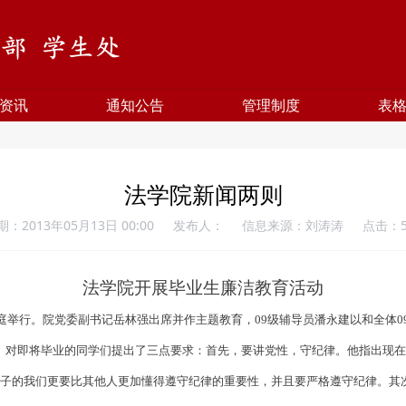
资讯
通知公告
管理制度
表
法学院新闻两则
期：2013年05月13日 00:00
发布人：
信息来源：刘涛涛
点击：
法学院开展毕业生廉洁教育活动
庭举行。院党委副书记岳林强出席并作主题教育，09级辅导员潘永建以和全体0
对即将毕业的同学们提出了三点要求：首先，要讲党性，守纪律。他指出现在
学子的我们更要比其他人更加懂得遵守纪律的重要性，并且要严格遵守纪律。其