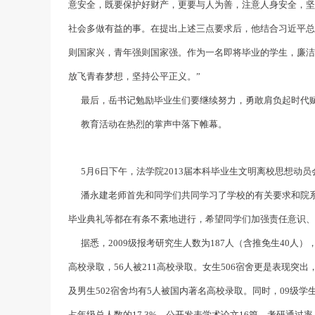
意安全，既要保护好财产，更要与人为善，注意人身安全，
社会多做有益的事。在提出上述三点要求后，他结合习近平总
则国家兴，青年强则国家强。作为一名即将毕业的学生，廉
放飞青春梦想，坚持公平正义。”
最后，岳书记勉励毕业生们要继续努力，勇敢肩负起时代赋
教育活动在热烈的掌声中落下帷幕。
5月6日下午，法学院2013届本科毕业生文明离校思想动员
潘永建老师首先和同学们共同学习了学校的有关要求和院系
毕业典礼等都在有条不紊地进行，希望同学们加强责任意识
据悉，2009级报考研究生人数为187人（含推免生40人），1
高校录取，56人被211高校录取。女生506宿舍更是表现突
及男生502宿舍均有5人被国内著名高校录取。同时，09级学生
占年级总人数的17.3%。公开发表学术论文16篇。考研通