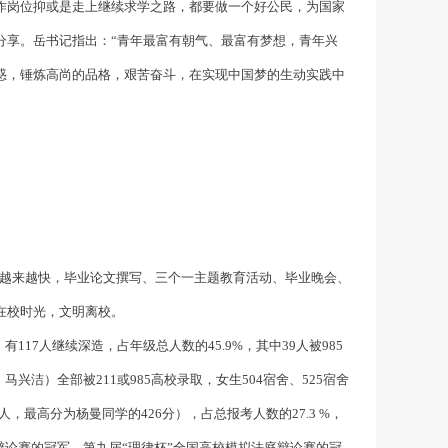
作岗位抑或是走上继续求学之路，都要做一个好公民，为国家
分享。岳书记指出：“青年最富有朝气、最富有梦想，青年兴
惑，锤炼高尚的品格，艰苦奋斗，在实现中国梦的生动实践中
越来越快，毕业论文撰写、三个一主题教育活动、毕业晚会、
在校时光，文明离校。
有117人继续深造，占年级总人数的45.9%，其中39人被985
洁）全部被211或985高校录取，女生504宿舍、525宿舍
人，最高分为杨曼同学的426分），占总报考人数的27.3 %，
辩论赛的冠军、第九届“理律杯”全国高校模拟法庭辩论赛的冠