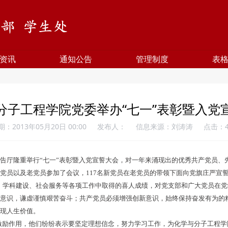
资讯
通知公告
管理制度
表
分子工程学院党委举办“七一”表彰暨入党
期：2013年05月20日 00:00
发布人：
信息来源：刘涛涛
点击：
告厅隆重举行“七一”表彰暨入党宣誓大会，对一年来涌现出的优秀共产党员、
党员以及老党员参加了会议，117名新党员在老党员的带领下面向党旗庄严宣
学科建设、社会服务等各项工作中取得的喜人成绩，对党支部和广大党员在党
患意识，谦虚谨慎艰苦奋斗；共产党员必须增强创新意识，始终保持奋发有为的
实现人生价值。
激励作用，他们纷纷表示要坚定理想信念，努力学习工作，为化学与分子工程学