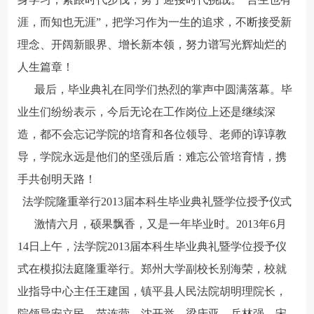
涯，而知也无涯”，把学习作为一生的追求，不断接受新
理念、开阔新眼界、增长新本领，努力谱写光辉灿烂的
人生篇章！
最后，毕业典礼在同学们热烈的掌声中圆满落幕。毕
业生们纷纷表示，今后无论在工作岗位上还是继续深
造，都不会忘记学院的培育和各位领导、老师的谆谆教
导，学院永远是他们的坚强后盾：难忘公管培育情，携
手共创明天路！
法学院隆重举行2013届本科生毕业典礼暨学位授予仪式
激情六月，硕果飘香，又是一年毕业时。2013年6月
14日上午，法学院2013届本科生毕业典礼暨学位授予仪
式在模拟法庭隆重举行。郑州大学副校长别海荣，校就
业指导中心主任王建国，镇平县人民法院胡明理院长，
院领导安立民、苗连营、沈开举、梁庆亚、岳林强、宋