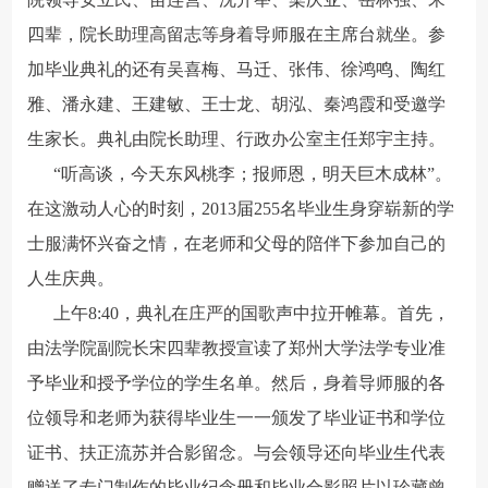
四辈，院长助理高留志等身着导师服在主席台就坐。参
加毕业典礼的还有吴喜梅、马迁、张伟、徐鸿鸣、陶红
雅、潘永建、王建敏、王士龙、胡泓、秦鸿霞和受邀学
生家长。典礼由院长助理、行政办公室主任郑宇主持。
“听高谈，今天东风桃李；报师恩，明天巨木成林”。
在这激动人心的时刻，2013届255名毕业生身穿崭新的学
士服满怀兴奋之情，在老师和父母的陪伴下参加自己的
人生庆典。
上午8:40，典礼在庄严的国歌声中拉开帷幕。首先，
由法学院副院长宋四辈教授宣读了郑州大学法学专业准
予毕业和授予学位的学生名单。然后，身着导师服的各
位领导和老师为获得毕业生一一颁发了毕业证书和学位
证书、扶正流苏并合影留念。与会领导还向毕业生代表
赠送了专门制作的毕业纪念册和毕业合影照片以珍藏曾