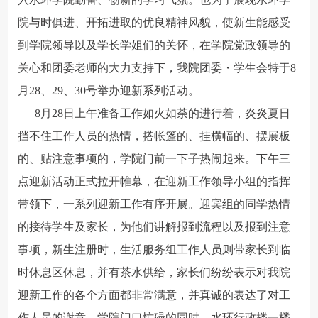
院与时俱进、开拓进取的优良精神风貌，使新生能感受
到学院领导以及学长学姐们的关怀，在学院党政领导的
关心和团委老师的大力支持下，我院团委・学生会特于8
月28、29、30号举办迎新系列活动。
8月28日上午准备工作如火如荼的进行着，炎炎夏日
挡不住工作人员的热情，搭帐篷的、挂横幅的、摆展板
的、贴注意事项的，学院门前一下子热闹起来。下午三
点迎新活动正式拉开帷幕，在迎新工作领导小组的指挥
带领下，一系列迎新工作有序开展。迎宾组的同学热情
的接待学生及家长，为他们讲解报到流程以及报到注意
事项，新生注册时，生活服务组工作人员则带家长到临
时休息区休息，并有茶水供给，家长们纷纷表示对我院
迎新工作的各个方面都非常满意，并真诚的表达了对工
作人员的谢意。学院门口忙碌的同时，水环行政楼一楼