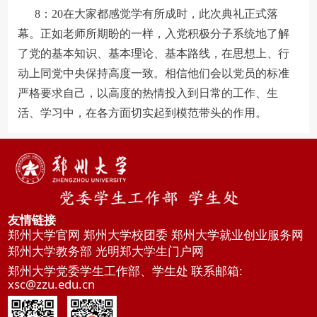
8：20在大家都感觉学有所成时，此次典礼正式落
幕。正如老师所期盼的一样，入党积极分子系统地了解
了党的基本知识、基本理论、基本路线，在思想上、行
动上同党中央保持高度一致。相信他们会以党员的标准
严格要求自己，以高度的热情投入到日常的工作、生
活、学习中，在各方面切实起到模范带头的作用。
友情链接
郑州大学官网
郑州大学校团委
郑州大学就业创业服务网
郑州大学教务部
光明郑大学生门户网
郑州大学党委学生工作部、学生处 联系邮箱:
xsc@zzu.edu.cn