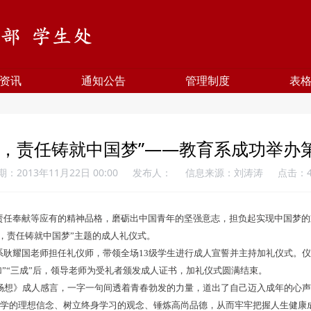
资讯
通知公告
管理制度
表
礼，责任铸就中国梦”——教育系成功举办
期：2013年11月22日 00:00
发布人：
信息来源：刘涛涛
点击：
任奉献等应有的精神品格，磨砺出中国青年的坚强意志，担负起实现中国梦的
人礼，责任铸就中国梦”主题的成人礼仪式。
耀国老师担任礼仪师，带领全场13级学生进行成人宣誓并主持加礼仪式。仪
三加”“三成”后，领导老师为受礼者颁发成人证书，加礼仪式圆满结束。
畅想》成人感言，一字一句间透着青春勃发的力量，道出了自己迈入成年的心声
学的理想信念、树立终身学习的观念、锤炼高尚品德，从而牢牢把握人生健康成