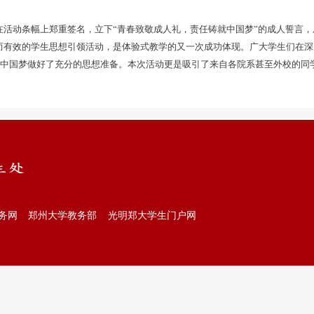
活动条幅上郑重签名，立下“青春致敬成人礼，责任铸就中国梦”的成人誓言，
有效的学生思想引领活动，是体验式教学的又一次成功体现。广大学生们在深
设中国梦做好了充分的思想准备。本次活动更是吸引了来自各院系甚至外校的同
务网
郑州大学教务部
光明郑大学生门户网