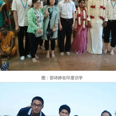
图：邵诗婷在印度访学