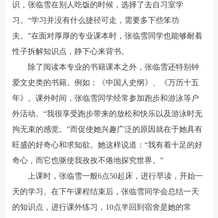
识，张临雪在别人吃饭的时候，选择了去自习室学
习。“学习并没有什么捷径可走，需要多下些笨功
夫。”在面对厚厚的专业课本时，张临雪同学也能够耐着
性子拆解知识点，静下心来背书。
除了阅读本专业的书籍课本之外，张临雪还特别钟
爱文史类的书籍。例如：《中国人史纲》、《万历十五
年》。课外时间，张临雪同学经常参加跑步和游泳等户
外活动。“我很享受跑步带来的放松和快乐以及游泳时无
拘无束的感觉。”而促使她兴趣广泛的原因就在于她具有
旺盛的好奇心和求知欲。她这样说道：“我有着十足的好
奇心，而它也驱使我孜孜不倦地探究世界。”
上课时，张临雪一般6点50起床，进行早读，开始一
天的学习。在下午课程结束后，张临雪同学会总结一天
的知识点，进行课外练习，10点半回到宿舍是她的常