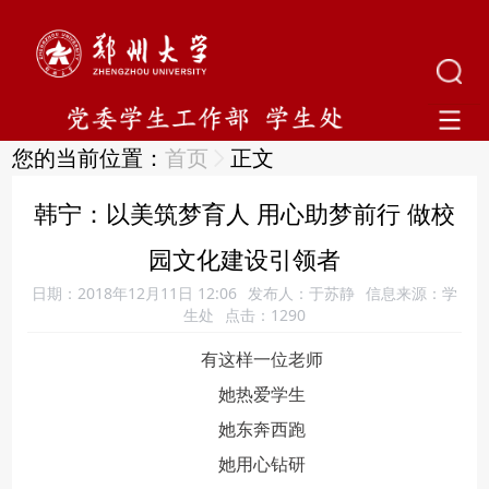
您的当前位置：
首页
正文
韩宁：以美筑梦育人 用心助梦前行 做校
园文化建设引领者
日期：2018年12月11日 12:06
发布人：于苏静
信息来源：学
生处
点击：
1290
有这样一位老师
她热爱学生
她东奔西跑
她用心钻研