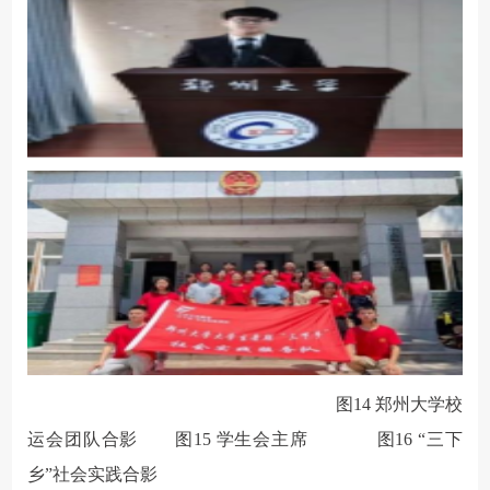
图
14
郑州大学校
运会团队合影
图
15
学生会主席
图
16
“三下
乡”社会实践
合影