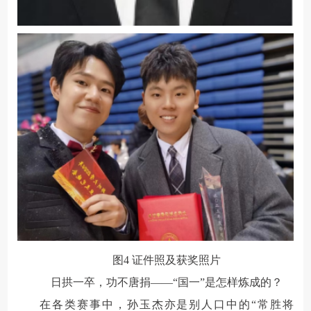
图
4
证件照及获奖照片
日拱一卒，功不唐捐——
“
国一”是怎样炼成的？
在各类赛事中，孙玉杰亦是别人口中的“常胜将