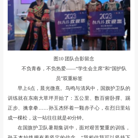
图
10
团队合影留念
不负青春，不负热爱——
“学生会主席”和“国护队
员”双重标签
早上6点，晨光微熹。鸟鸣与清风中，国旗护卫队的
训练就在东南大草坪开始了：五公里、数百俯卧撑、踢
正步、擒拿拳……孙玉杰怀着一颗赤子心，在烈日里站
成一棵松，这一站往往就是40分钟。
在国旗护卫队暑期集训中，面对艰苦繁重的训练，
孙玉杰始终拥有着坚定的信念，“我相信我可以坚持下