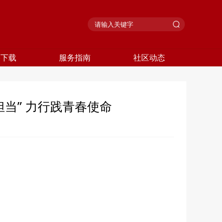
格下载
服务指南
社区动态
“担当” 力行践青春使命