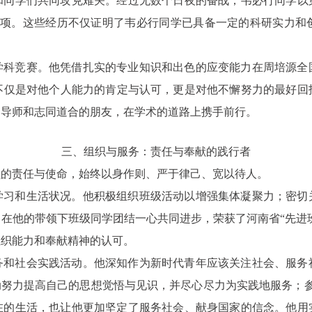
和同学们共同攻克难关。经过无数个日夜的奋战，韦必行同学以
结项。这些经历不仅证明了韦必行同学已具备一定的科研实力和
学科竞赛。他凭借扎实的专业知识和出色的应变能力在周培源全
誉不仅是对他个人能力的肯定与认可，更是对他不懈努力的最好回
的导师和志同道合的朋友，在学术的道路上携手前行。
三、组织与服务：责任与奉献的践行者
负的责任与使命，始终以身作则、严于律己、宽以待人。
学习和生活状况。他积极组织班级活动以增强集体凝聚力；密切
在他的带领下班级同学团结一心共同进步，荣获了河南省“先进班
组织能力和奉献精神的认可。
务和社会实践活动。他深知作为新时代青年应该关注社会、服务
努力提高自己的思想觉悟与见识，并尽心尽力为实践地服务；参加环
在的生活，也让他更加坚定了服务社会、献身国家的信念。他用