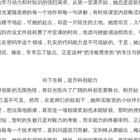
的学习动力和对知识的强烈渴求。从第一堂课开始，她总是提前
目光紧随老师的每一个动作和每一句讲解，有时候课堂内容晦涩
高楼平地起，可她的起点，却是一片陌生的土地。她曾坦言，入
找到作业文件就耗费了半堂课的时间，焦虑与挫败感油然而生。
其在密码学这个领域，扎实的代码能力是不可或缺的。于是，她
试、修改，常常忘了饭点。正是这种“把冷板凳坐热”的专注与
向下生根，提升科创能力
对创新的无限热情，将目光投向了广阔的科创竞赛舞台。刚开始
己遥不可及。然而，在老师们的鼓励下，她和实验室的小伙伴
壁，想法落地困难，甚至连一项校级奖励也未能斩获。那时的挫
深知，暂时的失败只是对毅力的考验，而非能力的终极审判。正
推敲每一个技术细节，直到问题迎刃而解。宝剑锋从磨砺出，梅