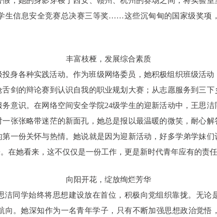
暑假，她的身影穿梭于西安、赣州、杭州的赛场之间，将实验室
学生信息安全竞赛总决赛三等奖……这些沉甸甸的国家级奖项
丰富枝桠，发展综合素质
极投身各种实践活动。作为班级网络委员，她积极组织班级活动
枪舌剑的辩论赛到认识自我的职业规划大赛；从志愿服务到三下
服务意识。在网络空间安全学院24级学生的迎新活动中，王思洁
对一张张略带迷茫的新面孔，她总是报以最温暖的微笑，耐心解
的第一份关怀与热情。她说就是因为迎新活动，好多学弟学妹们
乐。在她看来，这不仅仅是一份工作，更是新时代青年应有的责
向阳开花，绽放绚烂芳华
思洁同学始终将思想建设放在首位，积极向党组织靠拢。无论
航向。她深知作为一名青年学子，只有不断加强思想政治觉悟