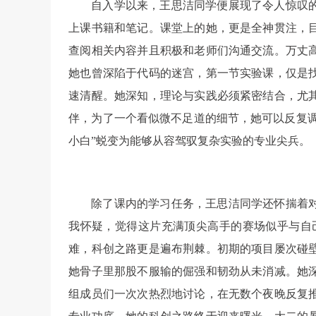
自入学以来，王思洁同学便展现了令人惊叹
上课书籍和笔记。课堂上的她，更是全神贯注，
查阅相关内容并且积极和老师们沟通交流。万丈
她也曾深陷于代码的迷宫，第一节实验课，仅是
速清醒。她深知，理论与实践必须紧密结合，尤
伴，为了一个看似微不足道的细节，她可以反复调
小白”蜕变为能够从容驾驭复杂实验的专业尖兵。
除了课内的学习任务，王思洁同学还怀揣着
我怀疑，觉得这片充满顶尖高手的赛场似乎与自
难，科创之路更是遍布荆棘。初期的项目屡次碰
她骨子里那股不服输的倔强和韧劲从未消减。她
组成员们一次次热烈地讨论，在无数个夜晚反复