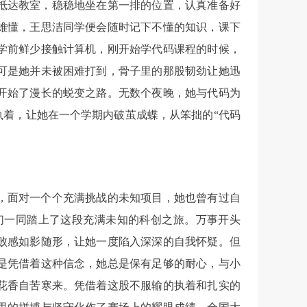
抵达教室，稳稳地坐在第一排的位置，认真准备好
难懂，王思洁同学便会随时记下不懂的知识，课下
学前鲜少接触计算机，刚开始学代码课程的时候，
可是她并未被困难打到，骨子里的那股韧劲让她迅
开始了漫长的蜕变之路。无数个夜晚，她与代码为
执着，让她在一个学期内破茧成蝶，从笨拙的“代码
，面对一个个充满挑战的未知项目，她也曾有过自
们一同踏上了这段充满未知的科创之旅。万事开头
败感如影随形，让她一度陷入深深的自我怀疑。但
是凭借着这种信念，她总是保有足够的耐心，与小
花香自苦寒来。凭借着这股不服输的执着和扎实的