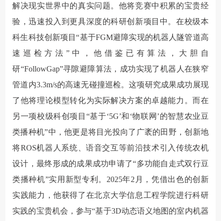
解决现实世界中的真实问题。他将竞赛中积累的宝贵经
验，迅速投入到更具深度的科研创新项目中。在校级本
科生科技创新项目“基于FGM避障实现的机器人隧管道高
速巡检方法”中，他借鉴已有算法，大胆自
研“FollowGap”寻隙避障算法，成功实现了机器人在狭窄
管道内3.3m/s的高速无碰撞巡检。这项研究成果成功展现
了他将理论模型转化为实际解决方案的卓越能力。而在
另一项校级科创项目“基于‘5G’和‘物联网’的智慧农业豆
类播种机”中，他更是将目光投向了广袤的田野，创新地
将ROS机器人系统、语音交互等前沿技术引入传统农机
设计，最终形成的成果成功申请了“多功能自走式双行豆
类播种机”实用新型专利。2025年2月，凭借出色的创新
实践能力，他获得了在北京大学信息工程学院进行科研
实践的宝贵机会，参与“基于3D动态语义地图的室内机器