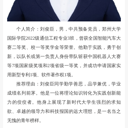
个人简介：刘俊臣，男，中共预备党员，郑州大学
国际学院2022级通信工程专业3班，曾获全国智能汽车大
赛二等奖、校一等奖学金等荣誉。他勤于实践，勇于创
新，以队长或第一负责人身份带队斩获中国机器人大赛
等7项国家级奖项和2项省级一等奖，并成功申请国家实
用新型专利1项、软件著作权1项。
推荐理由：刘俊臣同学勤学善思，品学兼优，学业
成绩名列前茅。他是一位将理论知识转化为实践创新能
力的佼佼者。他身上展现了新时代大学生强烈的求知
欲、卓越的领导力和科技报国的远大理想，是一名当之
无愧的青年榜样。