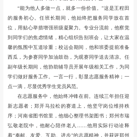
“能为他人多做一点，就多一份价值。”
这是王程田
的服务初心。任班长期间，他始终把服务同学放在首
位，用贴心举措增强班级凝聚力。专业分流前，他察觉
到同学们的焦虑情绪，精心组织告别班会，让大家在温
馨的氛围中互道珍重；校运会期间，他和班委提前准备
西瓜，为参赛同学加油鼓劲，为观赛同学送去清凉。任
副年级长期间，他协助辅导员开展年级相关工作，为同
学们做好服务工作。
一言一行，彰显志愿服务精神；一
点一滴，尽显优秀学生党员风范。
在志愿服务中，他始终冲锋在前。连续三年担任迎
新志愿者；郑开马拉松的赛道上，他坚守岗位维持秩
序；河南省图书馆里，他细心整理书架图书；郑州市瑞
弘敬老院中，他耐心陪伴老人……
他用实际行动诠释
着“奉献、友爱、互助、进步”的志愿精神，并获评郑州