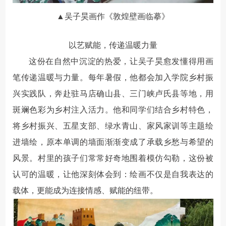
▲吴子昊画作《敦煌壁画临摹》
以艺赋能，传递温暖力量
这份在自然中沉淀的热爱，让吴子昊愈发懂得用画
笔传递温暖与力量。每年暑假，他都会
加入学院乡村振
兴实践队
，奔赴驻马店确山县、三门峡卢氏县等地，用
斑斓色彩为乡村注入活力。他和同学们结合乡村特色，
将乡村振兴、五星支部、绿水青山、家风家训等主题绘
进墙绘
，原本单调的墙面渐渐变成了承载乡愁与希望的
风景。村里的孩子们常常好奇地围着模仿勾勒，这份被
认可的温暖，让他深刻体会到：绘画不仅是自我表达的
载体，更能成为连接情感、赋能的纽带。