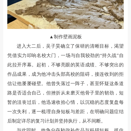
▲制作壁画泥板
进入大二后，吴子昊确立了保研的清晰目标，渴望
凭借实力叩响名校大门，一场与自我较劲的“持久战”自
此拉开序幕。起初，不够亮眼的英语成绩、不够突出的
作品成果，成为他冲击头部高校的阻碍，接连收到的拒
信让他屡屡碰壁。他曾失落过一阵子，甚至怀疑这条道
路是否适合自己，但挫折从未磨灭他骨子里的韧劲，短
暂的沮丧过后，他迅速收拾心情，以沉稳的态度复盘每
一次失利，逐一梳理自身短板与差距，在明确问题症结
后制定详尽的复习计划并坚持执行，从不间断。
与此同时，他争分夺秒弥补作品与科研短板，抓住