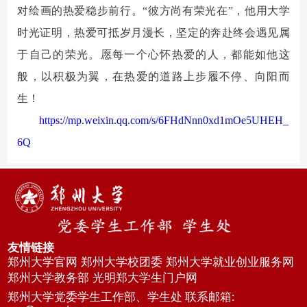
对绘画的热爱稳步前行。
“彼方尚有荣光在”
，他用大学
时光证明，热爱可抵岁月漫长，坚定的奔赴终会遇见属
于自己的荣光。愿每一个心怀热爱的人，都能如他这
般，以积极为翼，在热爱的道路上
步履不停、向阳而
生！
https://mp.weixin.qq.com/s/6FHdNnn0xd1mOe5UHEH_
6Q
友情链接
郑州大学官网
郑州大学校团委
郑州大学就业创业服务网
郑州大学教务部
光明郑大学生门户网
郑州大学党委学生工作部、学生处 联系邮箱: