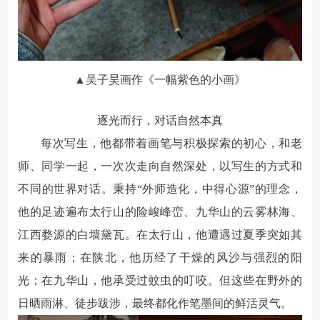
▲吴子昊画作《一幅紫色的小画》
逐光而行，对话自然本真
每次写生，他都带着画笔与积极探索的初心，和老
师、同学一起，一次次走向自然深处，以写生的方式和
不同的世界对话。秉持“外师造化，中得心源”的理念，
他的足迹遍布太行山的险峻峰峦、九华山的云雾林海、
江西婺源的白墙黛瓦。在太行山，他遭遇过夏季突如其
来的暴雨；在陕北，他历经了干燥的风沙与强烈的阳
光；在九华山，他承受过蚊虫的叮咬。但这些在野外的
日晒雨淋、徒步跋涉，最终都化作笔墨间的鲜活灵气。