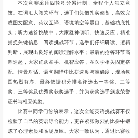
本次竞赛采用四轮积分累计制，全程个人独立竞
技。在词汇大闯关环节，选手们凭借扎实储备，高效完
成图文配意、英汉互译、语境填空等题目，基础功底扎
实；听力速答挑战中，大家凝神倾听、快速反应，精准
捕捉关键信息；阅读挑战环节，选手们仔细研读、逻辑
判断，展现出良好的阅读理解水平；最后的抢答环节高
潮迭起，大家踊跃举手、机智应答，在医学相关固定搭
配、情景对话、语句翻译中比拼速度与准确度，现场氛
围热烈有序。最终依据积分排名评选出一等奖、二等
奖、三等奖及优秀奖获奖选手，并为获奖选手颁发荣誉
证书与相应奖励。
比赛中同学们纷纷表示，这次全能英语挑战赛不仅
检验了自己的英语综合能力，更在紧张激烈的比拼中锻
炼了心理素质和临场反应。大家一致认为，通过比赛收